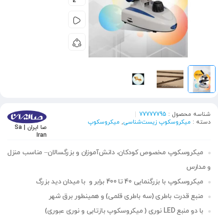
شناسه محصول :
77777795
دسته :
میکروسکوپ زیست‌شناسی
,
میکروسکوپ
صا ایران | Sa
Iran
میکروسکوپ مخصوص کودکان، دانش‌آموزان و بزرگسالان
–
مناسب منزل
و مدارس
میکروسکوپ با بزرگنمایی 40 تا 400 برابر و با میدان دید بزرگ
منبع قدرت باطری (سه باطری قلمی) و همینطور برق شهر
با دو منبع
LED
نوری ( میکروسکوپ بازتابی و نوری عبوری)