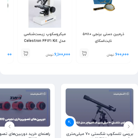
ذره‌بين دستی برنجی ۸۰×۵
میکروسکوپ زیست‌شناسی
نايت‌اسكای
مدل Celestron 44121 Kit
00,000
6,100,000
600,000
تومان
تومان
راهنمای خرید دوربین‌های تصوی
بررسی تلسکوپ شکستی ۷۰ میلی‌متری