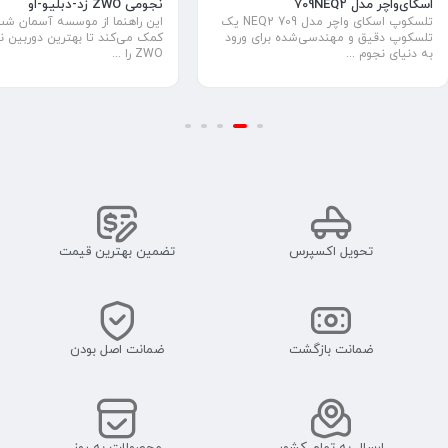
نجومی ZWO زد-دبلیو-او
اسکای‌واچر مدل 709NEQ2
این راهنما از موسسه آسمان شب
تلسکوپ اسکای واچر مدل 709 NEQ2 یک
کمک می‌کند تا بهترین دوربین 
تلسکوپ دقیق و مهندسی‌شده برای ورود
ZWO را ...
به دنیای نجوم ...
تحویل اکسپرس
تضمین بهترین قیمت
ضمانت بازگشت
ضمانت اصل بودن
ارسال به تمام کشور
محصولات به روز