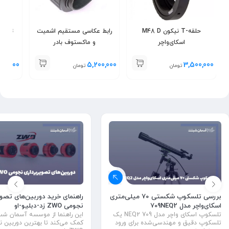
حلقه-T نيكون M48 D
رابط عکاسی مستقیم اشمیت
اسكای‌واچر
و ماکستوف بادر
00,000
5,200,000
3,500,000
تومان
تومان
راهنمای خرید دوربین‌های تصوی
بررسی تلسکوپ شکستی ۷۰ میلی‌متری
نجومی ZWO زد-دبلیو-او
اسکای‌واچر مدل 709NEQ2
این راهنما از موسسه آسمان شب
تلسکوپ اسکای واچر مدل 709 NEQ2 یک
کمک می‌کند تا بهترین دوربین 
تلسکوپ دقیق و مهندسی‌شده برای ورود