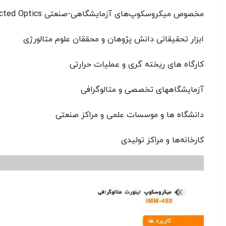
مخصوص میکروسکوپ‌های آزمایشگاهی-صنعتی Infinity Corrected Optics است . میکروسکوپی قدرتمند و ارگونومیک برای بررسی‌های آزمایشگاهی طولانی مدت در زمینه‌های زیر:
ابزار تحقیقاتی دانش پژوهان و محققان علوم متالورژی
کارگاه های ریخته گری و عملیات حرارتی
آزمایشگاههای تخصصی و متالوگرافی
دانشگاه ها و موسسات علمی و مراکز صنعتی
کارخانه‌ها و مراکز تولیدی