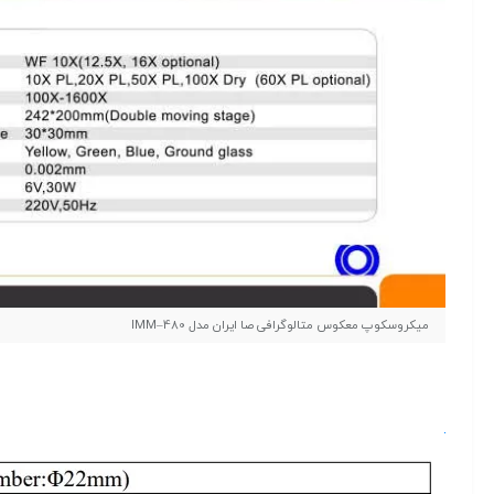
ميكروسكوپ معکوس متالوگرافی صا ایران مدل IMM–480