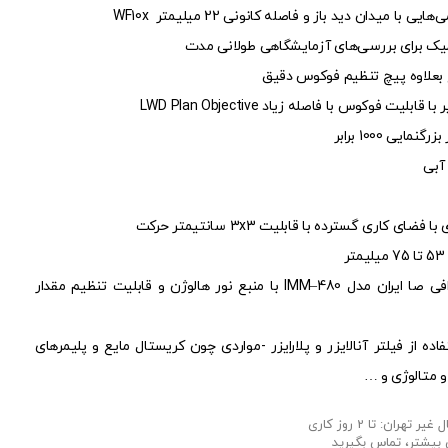
میک برای بررسی‌های آزمایشگاهی طولانی مدت
بعلاوه پیچ تنظیم فوکوس دقیق
 فوکوس با فاصله زیاد LWD Plan Objective
یی 1000 برابر
 آبی
ميكروسكوپ معکوس متالوگرافی صا ایران مدل IMM–480 با منبع نور هالوژن و قابلیت تنظیم مقدار
ده از فیلتر آنالایزر و پلارایزر -مواردی چون کریستال مایع و پلیمرهای
 متالوژی و …
 بیشتر، تماس بگیرید