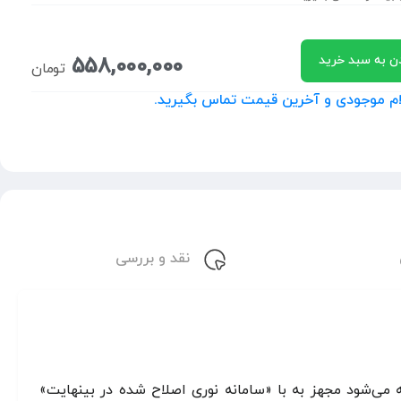
ن به سبد خرید
558,000,000
تومان
علام موجودی و آخرین قیمت تماس بگیرید.
نقد و بررسی
 ایران مدل IMM–480 که با نام «Inverted metallurgical Microscope MJ42» نیز شناخته می‌شود مجهز به با «سامانه نوری اصلاح شده در بینهایت»