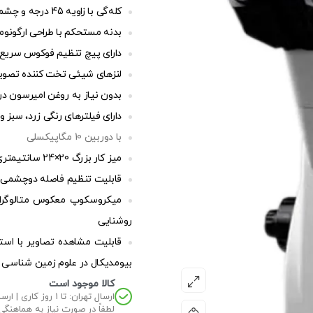
کله‌گی با زاویه 45 درجه و چشمی‌هایی با میدان دید باز و فاصله کانونی 22 میلیمتر WF10x
بدنه مستحکم با طراحی ارگونو
دارای پیچ تنظیم فوکوس سریع 
لنزهای شیئی تخت کننده تصویر با قابلیت
بدون نیاز به روغن امیرسون در بزرگنما
دارای فیلترهای رنگی زرد، سبز و
با دوربین 10 مگاپیکسلی
میز کار بزرگ 20×24 سانتیمتری با فضای کاری گسترده با قابلیت 3x3 سانتیمتر حرکت
قابلیت تنظیم فاصله دوچشمی 53 تا 75 میلیمتر
روشنایی
قابلیت مشاهده تصاویر با استفا
بیومدیکال در علوم زمین شناسی و
کالا موجود است
ارسال تهران: تا 1 روز کاری | ارسال غیر تهران: تا 2 روز کاری
لطفاً در صورت نیاز به هماهنگی