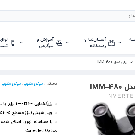
سه
آسمان‌نما و
آموزش و
لواز
رصدخانه
سرگرمی
تلس
ان مدل IMM–480
دسته :
,
میکروسکوپ
میکروسکوپ آ
IMM–
INVERTE
بزرگ‌نمایی 100 تا 1000 برابر با قابلیت تفکیک 0.002 میلی‌متر
چهار شیئی (لنز) مسطح Plan Achromatic 10x,20x,50x,100x
Corrected Optics