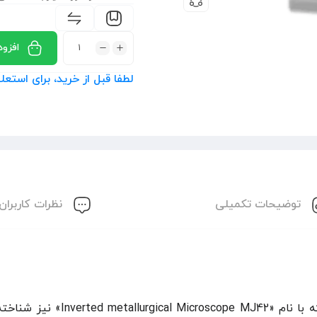
افزود
لطفا قبل از خرید، برای است
توضیحات تکمیلی
نظرات کاربران
ميكروسكوپ معکوس متالوگرافی صا