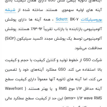
آینه‌های ثانویه بیضی شکل GSO دارای همان کیفیت بالای
آینه های اولیه سهموی هستند. ساخته شده از
شیشه
بوروسیلیکات
Schott
BK-7 ، همه آینه ها دارای پوشش
آلومینیومی بازتابنده با بازتاب تقریباً 92-93٪ هستند. پوشش
آلومینیومی توسط یک پوشش مجدد اکسید سیلیکون (SiO2)
محافظت می‌شود.
شرکت GSO از خطوط تولید و کنترل کیفیت با حجم و کیفیت
بالا استفاده می کند. GSO عملکرد آینه‌های خود را تضمین
می کند، اما آینه های ثانویه آنها معمولاً دارای کیفیت سطح
آینه حداقل 1/12 موج RMS و یا بهتر هستند. ( Wavefront
error= 1/12 wave RMS) این حد از کیفیت سطح عملکرد عالی