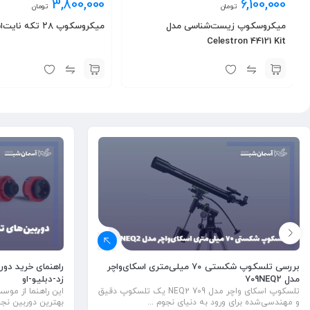
3,800,000
6,100,000
تومان
تومان
میکروسکوپ زیست‌شناسی مدل
میکروسکوپ ۲۸ تکه نایت‌اسکای
Celestron 44121 Kit
بررسی تلسکوپ شکستی ۷۰ میلی‌متری اسکای‌واچر
زد-دبلیو-او
مدل 709NEQ2
این راهنما از مو
تلسکوپ اسکای واچر مدل 709 NEQ2 یک تلسکوپ دقیق
بهترین دوربین نجومی ZWO 
و مهندسی‌شده برای ورود به دنیای نجوم ...