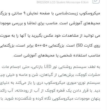
BRESSER LCD Student Microscope 8.9cm
محیط‌های آموزشی است. مناسب برای تماشا و بررسی موجودات
می توانید از مشاهدات خود عکس بگیرید یا آنها را به صورت 
روی کارت SD) است.
بزرگنمایی 50-500 برابر است، بزرگنمایی دیجیتال تا 2000 برابر (زوم دیجیتال 4 برابر) می رسد. میکروسکوپ
مناسب استفاده شخصی یا محیط‌های آموزشی است.
به لطف سیستم روشنایی نور LED بازتابی، حتی اجسام مات را می توان بدون آماده سازی مشاهده کرد.
حشرات کوچک، برش‌هایی از گیاهان، شن و ماسه و خیلی چیز
سیستم نوری-عبوری میکروسکوپ دری را باز می‌کند به دنیای س
دید.‌ با قرار دادن یک قطره کوچک از
آب از رودخانه، آب راکد
پنهان موجودات میکروسکوپی نگاه کرده و شگفت‌زده شوید.
با میکروسکوپ R