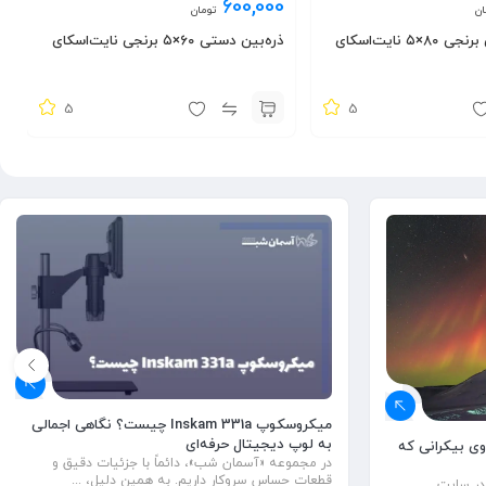
600,000
ان
تومان
۵ نايت‌اسكای
ذره‌بين دستی ۶۰×۵ برنجی نايت‌اسكای
5
5
میکروسکوپ Inskam 331a چیست؟ نگاهی اجمالی
به لوپ دیجیتال حرفه‌ای
اوی بیکرانی که
در مجموعه «آسمان شب»، دائماً با جزئیات دقیق و
قطعات حساس سروکار داریم. به همین دلیل، ...
 در سایت