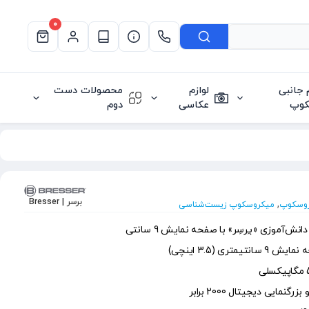
0
م جانبی
لوازم
محصولات دست
کوپ
عکاسی
دوم
برسر | Bresser
,
وسکوپ
میکروسکوپ زیست‌شناسی
موزی «بـِرسِر» با صفحه نمایش 9 سانتی
ری (3.5 اینچی)