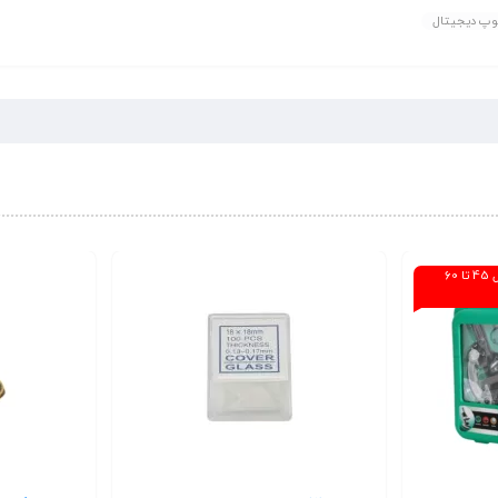
پ دیجیتال
ُسفارشی! (موجود نداریم، تحویل 45 تا 60