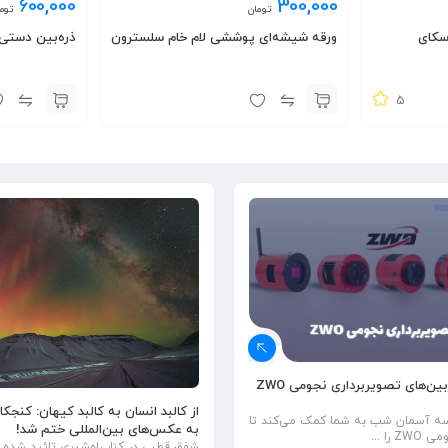
600,000
300,000
تومان
توم
ورقه شیشه‌ای پوششی لام خام سلسترون
ذره‌بين دستی برنجی ۸۰×
5
راهنمای خرید دوربین‌های تصویربرداری نجومی ZWO
از کالبد انسان به کالبد کیهان: کنجک
سسه آسمان شب به شما کمک می‌کند تا
به عکس‌های بین‌المللی ختم شد!
را ...
شفق‌ قطبی در کنار راه‌شیری تائید شده