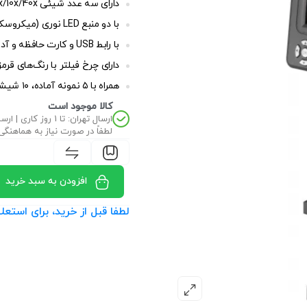
دارای سه عدد شیئی 4x/10x/40x
با دو منبع LED نوری (میکروسکوپ بازتابی و نوری عبوری) و شش فیلتر رنگی
با رابط USB و کارت حافظه و آداپتور اتصال به برق شهری
دارای چرخ فیلتر با رنگ‌های قرمز
همراه با ۵ نمونه آماده، ۱۰ شیشه(لام)، قطره چکان، قیچی و سایر وسایل کاربردی
کالا موجود است
ارسال تهران: تا 1 روز کاری | ارسال غیر تهران: تا 2 روز کاری
لطفاً در صورت نیاز به هماهنگی
افزودن به سبد خرید
لطفا قبل از خرید، برای است