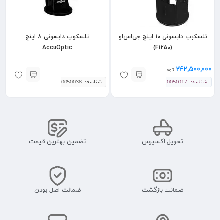
تلسکوپ دابسونی ۱۰ اینچ جی‌اس‌او
تلسکوپ دابسونی ۸ اینچ
AccuOptic
(F1250)
242,500,000
تومان
شناسه:
شناسه:
10050038
10050017
تحویل اکسپرس
تضمین بهترین قیمت
ضمانت بازگشت
ضمانت اصل بودن